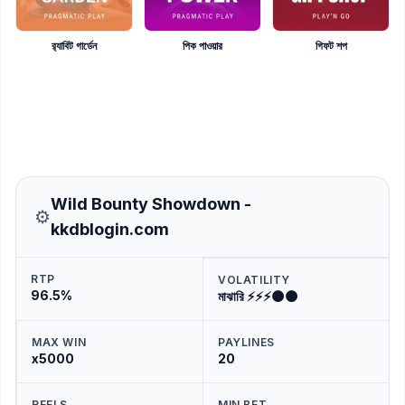
র‍্যাবিট গার্ডেন
পিক পাওয়ার
গিফট শপ
Wild Bounty Showdown -
⚙️
kkdblogin.com
RTP
VOLATILITY
96.5%
মাঝারি ⚡⚡⚡🌑🌑
MAX WIN
PAYLINES
x5000
20
REELS
MIN BET