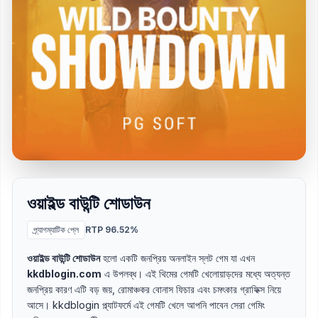
▶
ওয়াইল্ড বাউন্টি শোডাউন
প্র্যাগম্যাটিক প্লে
RTP 96.52%
ওয়াইল্ড বাউন্টি শোডাউন
হলো একটি জনপ্রিয় অনলাইন স্লট গেম যা এখন
kkdblogin.com
এ উপলব্ধ। এই থিমের গেমটি খেলোয়াড়দের মধ্যে অত্যন্ত
জনপ্রিয় কারণ এটি বড় জয়, রোমাঞ্চকর বোনাস ফিচার এবং চমৎকার গ্রাফিক্স নিয়ে
আসে। kkdblogin প্ল্যাটফর্মে এই গেমটি খেলে আপনি পাবেন সেরা গেমিং