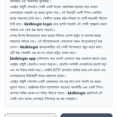
অভিজ্ঞতা এবং আকর্ষণীয় পুরস্কার।
ওয়াইল্ড বাউন্টি শোডাউন গেমটি একটি উন্নত মেকানিজম ব্যবহার করে যেখানে
খেলোয়াড়রা সহজেই বড় জয়ের সুযোগ পায়। এই ফিচারটি একটি স্পিনে একাধিক
জয়ের সম্ভাবনা তৈরি করে। গেমটিতে রয়েছে রঙিন সিম্বল যা একটি জাদুকরী পরিবেশ
তৈরি করে।
kkdblogin login
করে আপনি সহজেই এই গেমটি অ্যাক্সেস করতে
পারবেন এবং খেলা শুরু করতে পারবেন।
গেমের বিশেষ ফিচারগুলোর মধ্যে রয়েছে বিভিন্ন বোনাস রাউন্ড যা আপনার জয়ের
সম্ভাবনা বাড়িয়ে দেয়। এই মডিফায়ারগুলো গেমপ্লেকে আরও উত্তেজনাপূর্ণ করে
তোলে।
kkdblogin
ব্যবহারকারীরা এই গেমটি বিশেষভাবে পছন্দ করেন কারণ
এটি উচ্চ পেআউট এবং ঘন ঘন বোনাস রাউন্ড অফার করে।
kkdblogin app
ডাউনলোড করে আপনি যেকোনো সময় যেকোনো জায়গা থেকে
ওয়াইল্ড বাউন্টি শোডাউন খেলতে পারবেন। মোবাইল ভার্সনটি ডেস্কটপের মতোই মসৃণ
এবং সব ফিচার সমর্থন করে। গেমটির RTP অনলাইন স্লটের জন্য বেশ ভালো এবং
খেলোয়াড়দের দীর্ঘমেয়াদী জয়ের সম্ভাবনা বাড়ায়।
ওয়াইল্ড বাউন্টি শোডাউন একটি রোমাঞ্চকর গেম যার মানে হলো আপনি বড় জয়ের
সুযোগ পাবেন। ম্যাক্সিমাম উইন পটেনশিয়াল অত্যন্ত আকর্ষণীয় এবং একটি স্পিনে
আপনার বাজির অনেক গুণ পর্যন্ত জিততে পারেন।
kkdblogin
প্ল্যাটফর্মে এই
গেমটি খেলে অনেক খেলোয়াড় ইতিমধ্যে বড় জয় পেয়েছেন।