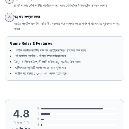
তিনটি বা তার বেশি স্ক্যাটার প্রতীক সংগ্রহ করে বোনাস ফ্রি স্পিন রাউন্ড আনলক করুন।
বড় জয় সংগ্রহ করুন
4
ওয়াইল্ড প্রতীক এবং বিশেষ বৈশিষ্ট্য ব্যবহার করে আপনার জয়ের পরিমাণ বাড়ান এবং পুরস্কার সংগ্রহ
করুন।
Game Rules & Features
ওয়াইল্ড প্রতীক স্ক্যাটার ছাড়া সব প্রতীকের বিকল্প হিসেবে কাজ করে
৩টি স্ক্যাটার প্রতীক ১০টি ফ্রি স্পিন সক্রিয় করে
টাম্বল বৈশিষ্ট্য জয়ী প্রতীকগুলি সরিয়ে নতুন প্রতীক নিয়ে আসে
মাল্টিপ্লায়ার প্রতিটি পরপর জয়ের সাথে বৃদ্ধি পায়
সর্বোচ্চ জয় বাজির ১০,০০০ গুণ পর্যন্ত হতে পারে
5
4.8
4
3
⭐⭐⭐⭐⭐
2
১,২৪৫ Reviews