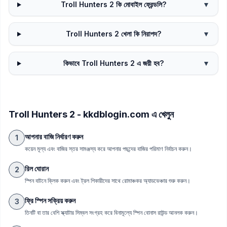
Troll Hunters 2 কি মোবাইল ফ্রেন্ডলি?
▼
Troll Hunters 2 খেলা কি নিরাপদ?
▼
কিভাবে Troll Hunters 2 এ জয়ী হব?
▼
Troll Hunters 2 - kkdblogin.com এ খেলুন
আপনার বাজি নির্ধারণ করুন
1
কয়েন মূল্য এবং বাজির স্তর সামঞ্জস্য করে আপনার পছন্দের বাজির পরিমাণ নির্বাচন করুন।
রিল ঘোরান
2
স্পিন বাটনে ক্লিক করুন এবং ট্রল শিকারীদের সাথে রোমাঞ্চকর অ্যাডভেঞ্চার শুরু করুন।
ফ্রি স্পিন সক্রিয় করুন
3
তিনটি বা তার বেশি স্ক্যাটার সিম্বল সংগ্রহ করে বিনামূল্যে স্পিন বোনাস রাউন্ড আনলক করুন।