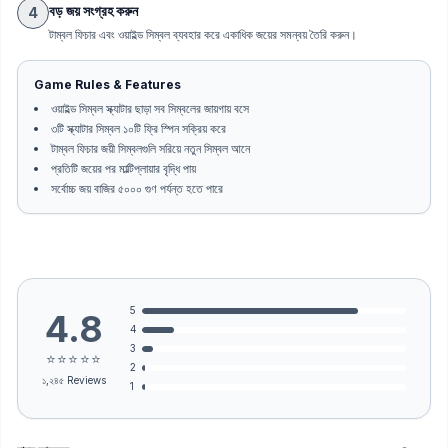
বড় জয় সংগ্রহ করুন
4
টাম্বল ফিচার এবং ওয়াইল্ড সিম্বল ব্যবহার করে একাধিক জয়ের সমন্বয় তৈরি করুন।
Game Rules & Features
ওয়াইল্ড সিম্বল স্ক্যাটার ছাড়া সব সিম্বলের জায়গায় বসে
৩টি স্ক্যাটার সিম্বল ১০টি ফ্রি স্পিন সক্রিয় করে
টাম্বল ফিচার জয়ী সিম্বলগুলি সরিয়ে নতুন সিম্বল আনে
প্রতিটি জয়ের পর মাল্টিপ্লায়ার বৃদ্ধি পায়
সর্বোচ্চ জয় বাজির ৫০০০ গুণ পর্যন্ত হতে পারে
5
4.8
4
3
⭐⭐⭐⭐⭐
2
১,২৪৫ Reviews
1