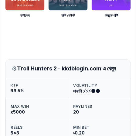
কাইশেন
ফক্সি হেইস্ট
ডায়মন্ড পার্টি
⚙️
Troll Hunters 2 - kkdblogin.com এ খেলুন
RTP
VOLATILITY
96.5%
মাঝারি ⚡⚡⚡🌑🌑
MAX WIN
PAYLINES
x5000
20
REELS
MIN BET
5x3
৳0.20