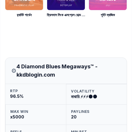
র‍্যাবিট গার্ডেন
ক্রিসমাস লিংক এক্সপ্রেস হোল্ড অ্যান্ড উইন
সুইট ম্যাজিক
4 Diamond Blues Megaways™ -
⚙️
kkdblogin.com
RTP
VOLATILITY
96.5%
মাঝারি ⚡⚡⚡🌑🌑
MAX WIN
PAYLINES
x5000
20
REELS
MIN BET