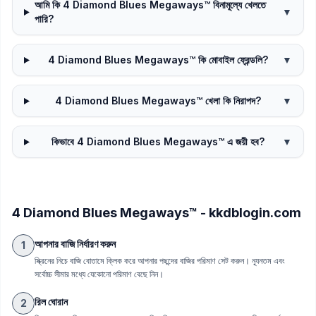
আমি কি 4 Diamond Blues Megaways™ বিনামূল্যে খেলতে
▼
পারি?
4 Diamond Blues Megaways™ কি মোবাইল ফ্রেন্ডলি?
▼
4 Diamond Blues Megaways™ খেলা কি নিরাপদ?
▼
কিভাবে 4 Diamond Blues Megaways™ এ জয়ী হব?
▼
4 Diamond Blues Megaways™ - kkdblogin.com
আপনার বাজি নির্ধারণ করুন
1
স্ক্রিনের নিচে বাজি বোতামে ক্লিক করে আপনার পছন্দের বাজির পরিমাণ সেট করুন। ন্যূনতম এবং
সর্বোচ্চ সীমার মধ্যে যেকোনো পরিমাণ বেছে নিন।
রিল ঘোরান
2