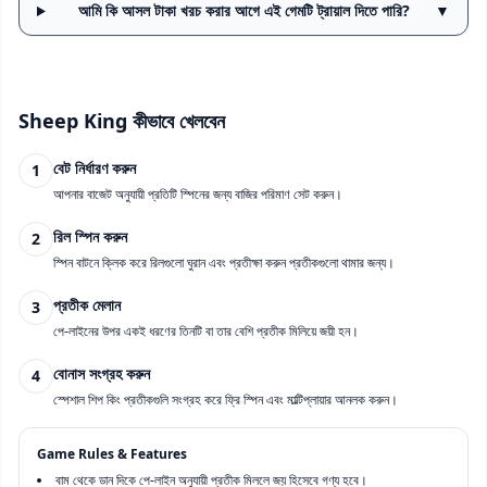
আমি কি আসল টাকা খরচ করার আগে এই গেমটি ট্রায়াল দিতে পারি?
▼
Sheep King কীভাবে খেলবেন
বেট নির্ধারণ করুন
1
আপনার বাজেট অনুযায়ী প্রতিটি স্পিনের জন্য বাজির পরিমাণ সেট করুন।
রিল স্পিন করুন
2
স্পিন বাটনে ক্লিক করে রিলগুলো ঘুরান এবং প্রতীক্ষা করুন প্রতীকগুলো থামার জন্য।
প্রতীক মেলান
3
পে-লাইনের উপর একই ধরণের তিনটি বা তার বেশি প্রতীক মিলিয়ে জয়ী হন।
বোনাস সংগ্রহ করুন
4
স্পেশাল শিপ কিং প্রতীকগুলি সংগ্রহ করে ফ্রি স্পিন এবং মাল্টিপ্লায়ার আনলক করুন।
Game Rules & Features
বাম থেকে ডান দিকে পে-লাইন অনুযায়ী প্রতীক মিললে জয় হিসেবে গণ্য হবে।