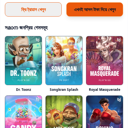
ফ্রি ট্রায়াল খেলুন
এখনই আসল টাকা দিয়ে খেলুন
সമാന জনপ্রিয় গেমসমূহ
Dr. Toonz
Songkran Splash
Royal Masquerade