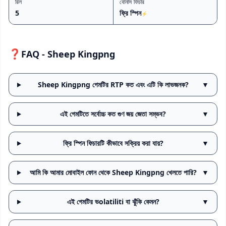
রিল
বোনাস ফিচার
5
ফ্রি স্পিন
⚡
❓
FAQ - Sheep Kingpng
Sheep Kingpng গেমটির RTP কত এবং এটি কি লাভজনক?
▼
এই গেমটিতে সর্বোচ্চ কত গুণ জয় জেতা সম্ভব?
▼
ফ্রি স্পিন ফিচারটি কীভাবে সক্রিয় করা যায়?
▼
আমি কি আমার মোবাইল ফোন থেকে Sheep Kingpng খেলতে পারি?
▼
এই গেমটির ভolatiliti বা ঝুঁকি কেমন?
▼