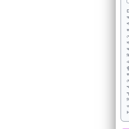
D
অ
প
ক
গ
স
আ
ব
এ
ঝ
ক
ম
স
স
ন
ও
H