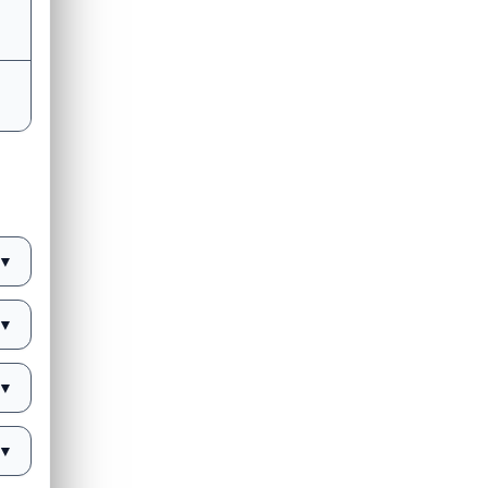
▼
▼
▼
▼