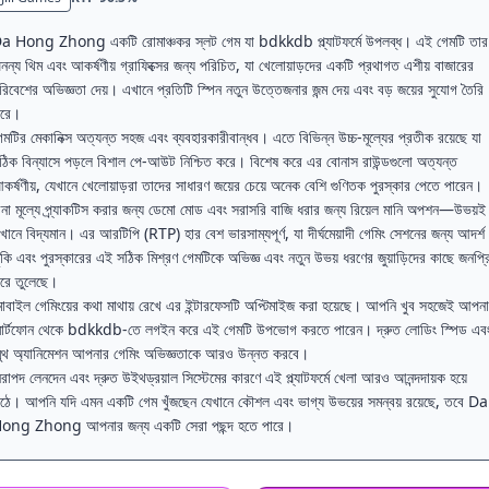
a Hong Zhong একটি রোমাঞ্চকর স্লট গেম যা bdkkdb প্ল্যাটফর্মে উপলব্ধ। এই গেমটি তার
নন্য থিম এবং আকর্ষণীয় গ্রাফিক্সের জন্য পরিচিত, যা খেলোয়াড়দের একটি প্রথাগত এশীয় বাজারের
রিবেশের অভিজ্ঞতা দেয়। এখানে প্রতিটি স্পিন নতুন উত্তেজনার জন্ম দেয় এবং বড় জয়ের সুযোগ তৈরি
রে।
েমটির মেকানিক্স অত্যন্ত সহজ এবং ব্যবহারকারীবান্ধব। এতে বিভিন্ন উচ্চ-মূল্যের প্রতীক রয়েছে যা
ঠিক বিন্যাসে পড়লে বিশাল পে-আউট নিশ্চিত করে। বিশেষ করে এর বোনাস রাউন্ডগুলো অত্যন্ত
কর্ষণীয়, যেখানে খেলোয়াড়রা তাদের সাধারণ জয়ের চেয়ে অনেক বেশি গুণিতক পুরস্কার পেতে পারেন।
িনা মূল্যে প্র্যাকটিস করার জন্য ডেমো মোড এবং সরাসরি বাজি ধরার জন্য রিয়েল মানি অপশন—উভয়ই
খানে বিদ্যমান। এর আরটিপি (RTP) হার বেশ ভারসাম্যপূর্ণ, যা দীর্ঘমেয়াদী গেমিং সেশনের জন্য আদর্
ুঁকি এবং পুরস্কারের এই সঠিক মিশ্রণ গেমটিকে অভিজ্ঞ এবং নতুন উভয় ধরণের জুয়াড়িদের কাছে জনপ্র
রে তুলেছে।
োবাইল গেমিংয়ের কথা মাথায় রেখে এর ইন্টারফেসটি অপ্টিমাইজ করা হয়েছে। আপনি খুব সহজেই আপন
্মার্টফোন থেকে bdkkdb-তে লগইন করে এই গেমটি উপভোগ করতে পারেন। দ্রুত লোডিং স্পিড এব
্মুথ অ্যানিমেশন আপনার গেমিং অভিজ্ঞতাকে আরও উন্নত করবে।
িরাপদ লেনদেন এবং দ্রুত উইথড্রয়াল সিস্টেমের কারণে এই প্ল্যাটফর্মে খেলা আরও আনন্দদায়ক হয়ে
ঠে। আপনি যদি এমন একটি গেম খুঁজছেন যেখানে কৌশল এবং ভাগ্য উভয়ের সমন্বয় রয়েছে, তবে Da
ong Zhong আপনার জন্য একটি সেরা পছন্দ হতে পারে।