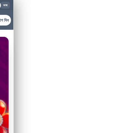
ভাষা
গ দিন