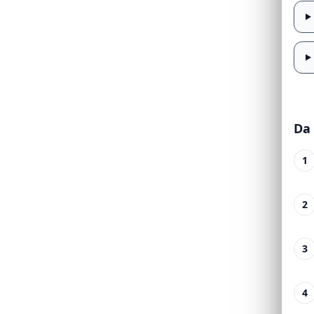
Da 
1
2
3
4