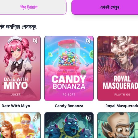
ফ্রি ট্রায়াল
এখনই খেলুন
লিষ্ট জনপ্রিয় গেমসমূহ
Date With Miyo
Candy Bonanza
Royal Masquerad