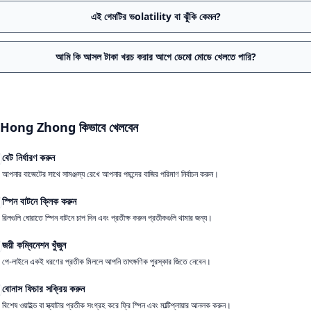
এই গেমটির ভolatility বা ঝুঁকি কেমন?
আমি কি আসল টাকা খরচ করার আগে ডেমো মোডে খেলতে পারি?
Hong Zhong কিভাবে খেলবেন
বেট নির্ধারণ করুন
আপনার বাজেটের সাথে সামঞ্জস্য রেখে আপনার পছন্দের বাজির পরিমাণ নির্বাচন করুন।
স্পিন বাটনে ক্লিক করুন
রিলগুলি ঘোরাতে স্পিন বাটনে চাপ দিন এবং প্রতীক্ষ করুন প্রতীকগুলি থামার জন্য।
জয়ী কম্বিনেশন খুঁজুন
পে-লাইনে একই ধরণের প্রতীক মিললে আপনি তাৎক্ষণিক পুরস্কার জিতে নেবেন।
বোনাস ফিচার সক্রিয় করুন
বিশেষ ওয়াইল্ড বা স্ক্যাটার প্রতীক সংগ্রহ করে ফ্রি স্পিন এবং মাল্টিপ্লায়ার আনলক করুন।