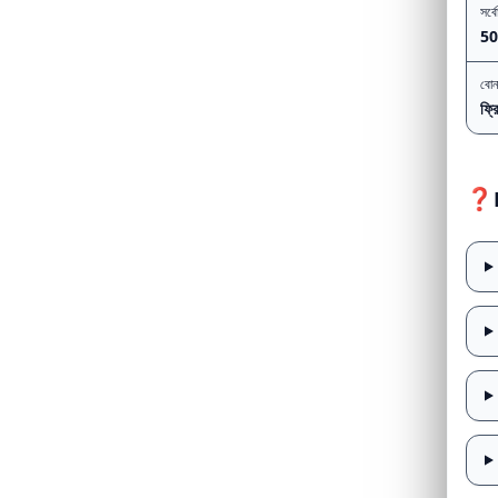
সর্ব
50
বোন
ফ্র
❓